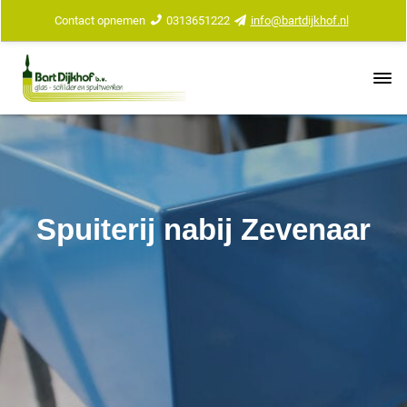
Contact opnemen
0313651222
info@bartdijkhof.nl
Spuiterij nabij Zevenaar