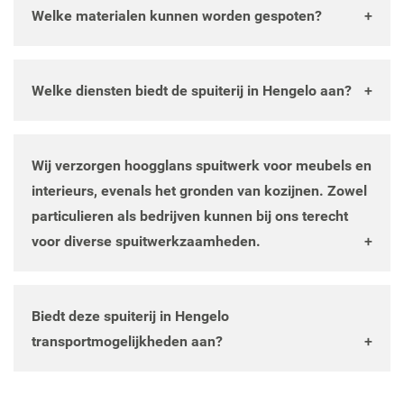
Welke materialen kunnen worden gespoten?
Wij spuiten diverse ondergronden, waaronder hout,
kunststof, staal en aluminium. Elke ondergrond
Welke diensten biedt de spuiterij in Hengelo aan?
vereist een specifieke voorbehandeling, waarin wij
Wij verzorgen hoogglans spuitwerk voor meubels en
gespecialiseerd zijn.
interieurs, evenals het gronden van kozijnen. Zowel
Wij verzorgen hoogglans spuitwerk voor meubels en
particulieren als bedrijven kunnen bij ons terecht voor
interieurs, evenals het gronden van kozijnen. Zowel
diverse spuitwerkzaamheden.
particulieren als bedrijven kunnen bij ons terecht
voor diverse spuitwerkzaamheden.
Ja, met onze eigen kleurenmengmachines kunnen wij
elke gewenste kleur voor u mengen, zodat uw project
Biedt deze spuiterij in Hengelo
precies de uitstraling krijgt die u wenst.
transportmogelijkheden aan?
Ja, wij beschikken over eigen transportmiddelen en
kunnen gespoten producten bij u ophalen en