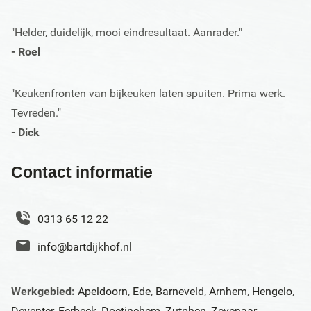
"Helder, duidelijk, mooi eindresultaat. Aanrader."
- Roel
"Keukenfronten van bijkeuken laten spuiten. Prima werk.
Tevreden."
- Dick
Contact informatie
0313 65 12 22
info@bartdijkhof.nl
Werkgebied:
Apeldoorn
,
Ede
,
Barneveld
,
Arnhem
,
Hengelo
,
Deventer
,
Eerbeek
,
Doetinchem
,
Zutphen
,
Zevenaar
,