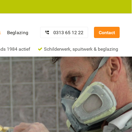
0313 65 12 22
Contact
k
Beglazing
nds 1984 actief
Schilderwerk, spuitwerk & beglazing