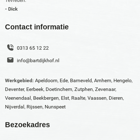
Tevreden."
- Dick
Contact informatie
0313 65 12 22
info@bartdijkhof.nl
Werkgebied:
Apeldoorn
,
Ede
,
Barneveld
,
Arnhem
,
Hengelo
,
Deventer
,
Eerbeek
,
Doetinchem
,
Zutphen
,
Zevenaar
,
Veenendaal
,
Beekbergen
,
Elst
,
Raalte
,
Vaassen
,
Dieren
,
Nijverdal
,
Rijssen
,
Nunspeet
Bezoekadres