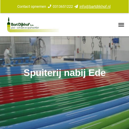
Contact opnemen
0313651222
info@bartdijkhof.nl
Spuiterij nabij Ede