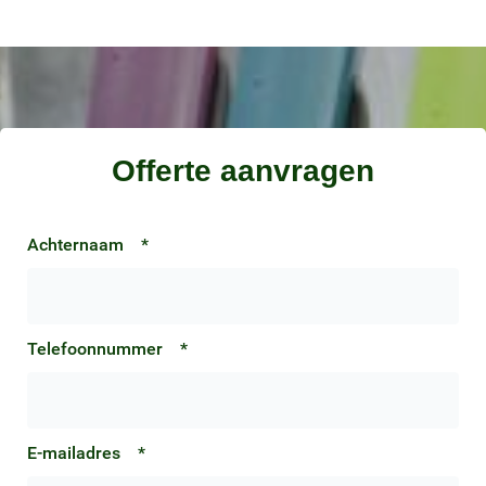
meubel, de omvang van het werk en de gewenste
afwerking. Wij kunnen een gepersonaliseerde
prijsopgave geven op basis van uw specifieke
wensen en behoeften.
Offerte aanvragen
Achternaam
*
Telefoonnummer
*
E-mailadres
*