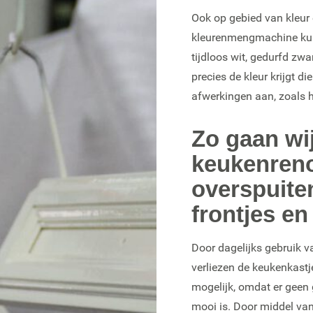
Ook op gebied van kleur 
kleurenmengmachine kunn
tijdloos wit, gedurfd zwa
precies de kleur krijgt d
afwerkingen aan, zoals h
Zo gaan wij
keukenreno
overspuiten
frontjes en
Door dagelijks gebruik v
verliezen de keukenkastje
mogelijk, omdat er geen 
mooi is. Door middel va