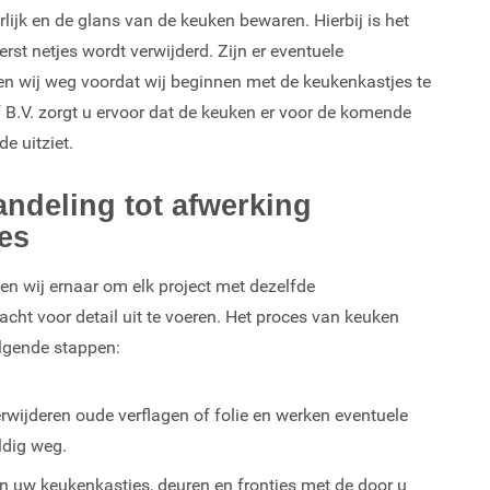
rlijk en de glans van de keuken bewaren. Hierbij is het
erst netjes wordt verwijderd. Zijn er eventuele
n wij weg voordat wij beginnen met de keukenkastjes te
f B.V. zorgt u ervoor dat de keuken er voor de komende
de uitziet.
ndeling tot afwerking
es
even wij ernaar om elk project met dezelfde
ht voor detail uit te voeren. Het proces van keuken
olgende stappen:
wijderen oude verflagen of folie en werken eventuele
ldig weg.
n uw keukenkastjes, deuren en frontjes met de door u