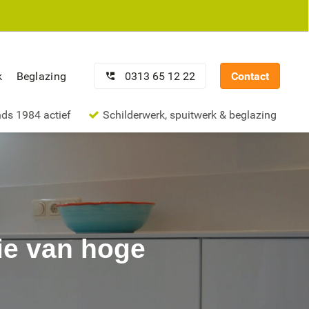
0313 65 12 22
Contact
k
Beglazing
nds 1984 actief
Schilderwerk, spuitwerk & beglazing
ie van hoge