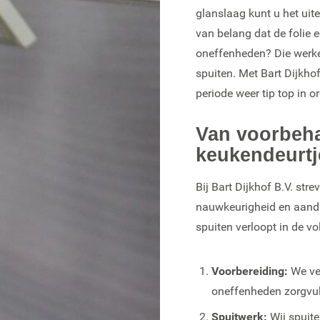
glanslaag kunt u het uite
van belang dat de folie e
oneffenheden? Die werke
spuiten. Met Bart Dijkho
periode weer tip top in or
Van voorbeha
keukendeurtj
Bij Bart Dijkhof B.V. str
nauwkeurigheid en aandac
spuiten verloopt in de v
Voorbereiding:
We ver
oneffenheden zorgvu
Spuitwerk:
Wij spuite