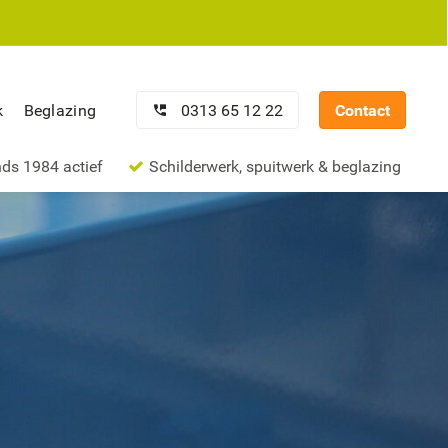
0313 65 12 22
Contact
k
Beglazing
nds 1984 actief
Schilderwerk, spuitwerk & beglazing