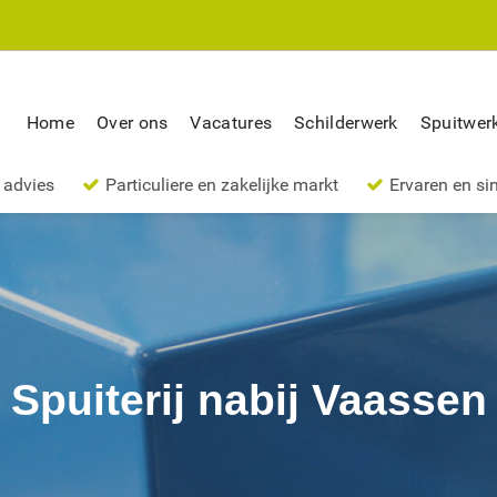
Home
Over ons
Vacatures
Schilderwerk
Spuitwer
 advies
Particuliere en zakelijke markt
Ervaren en si
Spuiterij nabij Vaassen