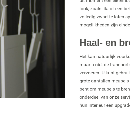
dit moment een eikenhout
look, zoals lila of een be
volledig zwart te laten s
mogelijkheden zijn einde
Haal- en b
Het kan natuurlijk voork
maar u niet de transport
vervoeren. U kunt gebru
grote aantallen meubels v
bent om meubels te breng
onderdeel van onze serv
hun interieur een upgrad