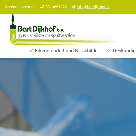
Contact opnemen
0313651222
info@bartdijkhof.nl
Erkend onderhoud NL schilder
Deskundig