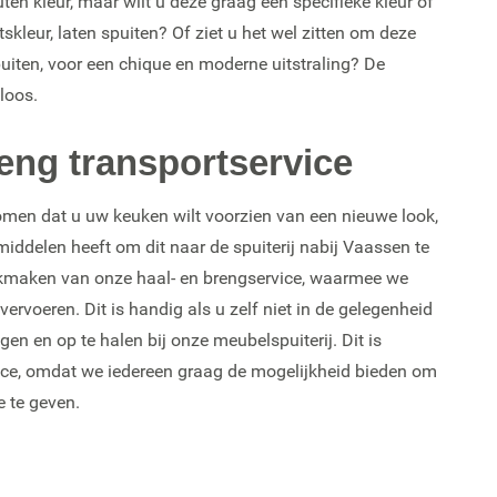
en kleur, maar wilt u deze graag een specifieke kleur of
itskleur, laten spuiten? Of ziet u het wel zitten om deze
puiten, voor een chique en moderne uitstraling? De
loos.
reng transportservice
omen dat u uw keuken wilt voorzien van een nieuwe look,
middelen heeft om dit naar de spuiterij nabij Vaassen te
ikmaken van onze haal- en brengservice, waarmee we
ervoeren. Dit is handig als u zelf niet in de gelegenheid
en en op te halen bij onze meubelspuiterij. Dit is
ice, omdat we iedereen graag de mogelijkheid bieden om
e te geven.